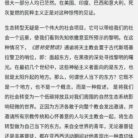
很大一部分人均已茫然。在美国、印度、巴西和意大利，死
灰复燃的民粹主义正是对这种惊愕的见证。
生态转型无疑是一个伟大的社会项目，它可以带给我们的社
会一个远景，使我们看到先知依撒意亚所预示的黎明。在这
种情况下，
《愿祢受赞颂》
通谕将天主教会置于古代斯塔基
拉警卫的哨位，即：面超东方，在黑夜的深处寻找黎明的曙
光。在最初几个世纪中，这些神秘主义者面向的是东方，也
就是太阳升起的地方。那么，何谓世人当下的东方？它既不
是一个地方，也不是一个概念，而是一种叙述， 是将我们
的社会转变为一个低碳排放且对我们周围的自然生态系统影
响轻微的世界。正因为方济各敢于向整个教会发出邀请，并
邀请所有宗教传统和心怀善意的人与天主教会一起，将生态
转型做为自己当下的东方。来自全世界的青年，无论基督徒
还是非基督徒，都在亚西西活动期间对他表现出一种真切体