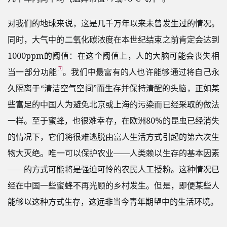
对我们的地球来说，这是几千万年以来未曾发生过的情况。
同时，大气中的二氧化碳浓度在本世纪结束之前肯定会达到
1000ppm的阈值：在这个阈值上，人的大脑可能会丧失相
[7]
当一部分功能
。我们中最富有的人也许能够通过将自己永
久隔离于“清洁空气空间”而生存并保持清醒的头脑，正如某
些富足的中国人为避免北京或上海的污染而已经采取的做法
一样。至于蜜蜂，也很难幸存，在欧洲80%的昆虫已经消失
的情况下，它们将很难逃脱由富人生活方式引起的第六次生
物大灭绝。唯一可以保护农业——人类赖以生存的基本因素
——的方式可能将是强迫可怜的农民人工授粉。这种情况已
经在中国一些蜜蜂不再光顾的乡村发生。但是，即便某些人
能够以这种方式生存，这远非当今青年期望中的生活环境。