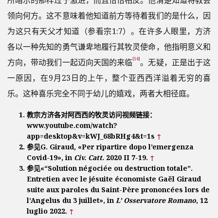
所暗示的那样过于激进，而且恰恰相反。他清楚知道将教会
领向何方。这不意味着他知道前方等待着我们的是什么，因
为这只有天父才知道（参看宗1:7）。在许多人眼里，方济
各以一种先知的勇气谦卑地履行其牧灵使命，他指明意义和
[14]
方向，带动我们一起迈向天国的来临
。无疑，正是出于这
一原因，在9月23日的上午，整个亚西西洋溢着无穷的喜
乐。这种喜乐完全不同于幼儿的嬉戏，两者大相径庭。
教宗方济各对阿西西的牧灵访问视频链接：
www.youtube.com/watch?
app=desktop&v=kWJ_68bRHg4&t=1s
↑
参见G. Giraud, «Per ripartire dopo l’emergenza
Covid-19», in
Civ. Catt.
2020 II 7-19.
↑
参见«“Solution négociée ou destruction totale”.
Entretien avec le jésuite économiste Gaël Giraud
suite aux paroles du Saint-Père prononcées lors de
l’Angelus du 3 juillet», in
L’ Osservatore Romano
, 12
luglio 2022.
↑