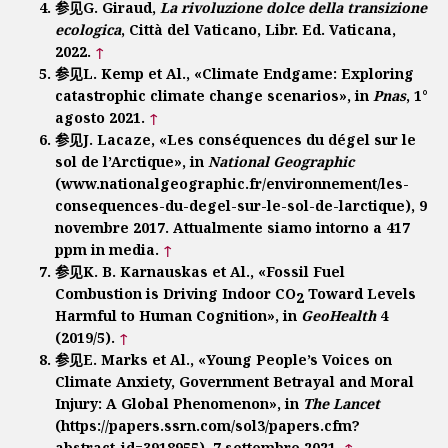
参见G. Giraud,
La rivoluzione dolce della transizione
ecologica
, Città del Vaticano, Libr. Ed. Vaticana,
2022.
↑
参见L. Kemp et Al., «Climate Endgame: Exploring
catastrophic climate change scenarios», in
Pnas
, 1°
agosto 2021.
↑
参见J. Lacaze, «Les conséquences du dégel sur le
sol de l’Arctique», in
National Geographic
(www.nationalgeographic.fr/environnement/les-
consequences-du-degel-sur-le-sol-de-larctique), 9
novembre 2017. Attualmente siamo intorno a 417
ppm in media.
↑
参见K. B. Karnauskas et Al., «Fossil Fuel
Combustion is Driving Indoor CO
Toward Levels
2
Harmful to Human Cognition», in
GeoHealth
4
(2019/5).
↑
参见E. Marks et Al., «Young People’s Voices on
Climate Anxiety, Government Betrayal and Moral
Injury: A Global Phenomenon», in
The Lancet
(https://papers.ssrn.com/sol3/papers.cfm?
abstract_id=3918955), 7 settembre 2021.
↑