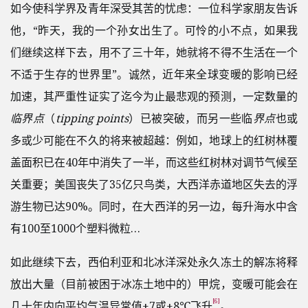
如今使科学界及青年深受其苦的忧虑：一位科学家朋友告诉
他，“昨天，我的一个孙女出生了。可怜的小不点，如果我
们继续这样下去，用不了三十年，她就将不得不生活在一个
不适于生存的世界里”。诚然，近年来全球变暖的影响已经
加速，其严重性证实了迄今为止最悲观的预测，一定数量的
临界点
（
tipping points
）已被突破，而另一些临
界点
也或
多或少可能在不久的将来被超越：例如，地球上的红树林覆
盖面积已在40年中消失了一半，而这些红树林对调节气候至
关重要；美国丧失了35亿只鸟类，大西洋赤道地区失去的浮
游生物已达90%。同时，在大西洋的另一边，每升海水中含
有100至1000个塑料微粒…
如此继续下去，西伯利亚和北冰洋深处永久冻土的解冻将释
放出大量（目前被困于冰冻土地中的）甲烷，变暖可能会在
[6]
几十年内向平均气温异常值+7或+8℃飞升
。