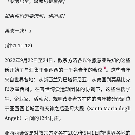
「黎明已至，然而仍是黑夜；
如果你们仍要询问，询问罢！
再来一次！」
(
依
21:11-12)
2022年9月22日至24日，教宗方济各以依撒意亚先知的这些
[1]
话开始了与汇集于亚西西的一千名青年的会议
。这些青年
来自世界各地：从新西兰到巴塔哥尼亚，从泰国到莫桑比克
以及墨西哥。在普世博爱运动团体的协调下，这些包括学
生、企业家、活动家、规则改变者等在内的青年被分配到位
于亚西西老城区和天神之后圣母大殿（Santa Maria degli
Angeli）之间的12个村庄。
亚西西会议是对教宗方济各在2019年5月1日向“世界各地的