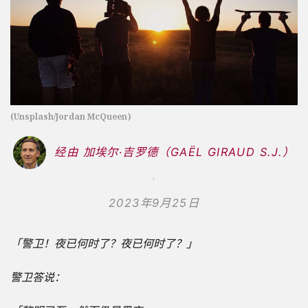
(Unsplash/Jordan McQueen)
经由 加埃尔∙吉罗德（GAËL GIRAUD S.J.）
2023年9月25日
「警卫！夜已何时了？夜已何时了？」
警卫答说：