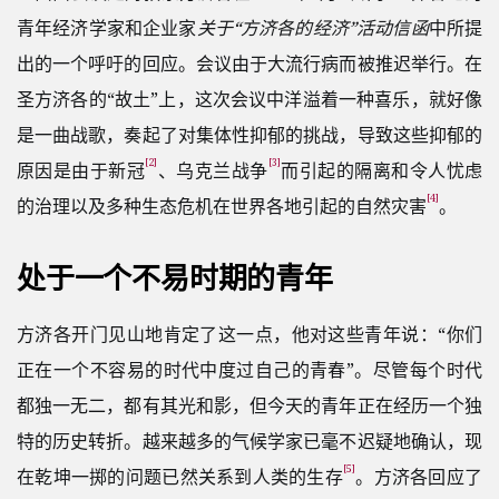
青年经济学家和企业家
关于“方济各的经济”活动信函
中所提
出的一个呼吁的回应。会议由于大流行病而被推迟举行。在
圣方济各的“故土”上，这次会议中洋溢着一种喜乐，就好像
是一曲战歌，奏起了对集体性抑郁的挑战，导致这些抑郁的
[2]
[3]
原因是由于新冠
、乌克兰战争
而引起的隔离和令人忧虑
[4]
的治理以及多种生态危机在世界各地引起的自然灾害
。
处于一个不易时期的青年
方济各开门见山地肯定了这一点，他对这些青年说：“你们
正在一个不容易的时代中度过自己的青春”。尽管每个时代
都独一无二，都有其光和影，但今天的青年正在经历一个独
特的历史转折。越来越多的气候学家已毫不迟疑地确认，现
[5]
在乾坤一掷的问题已然关系到人类的生存
。方济各回应了