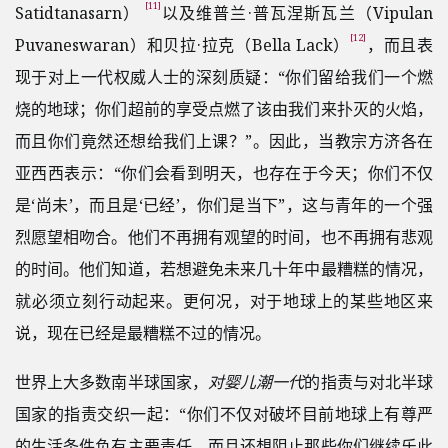
[11]
Satidtanasarn）
以及维普兰·普瓦涅斯瓦兰（Vipulan
[12]
Puvaneswaran）和贝拉·拉克（Bella Lack）
，而且表
现于对上一代权威人士的深刻质疑：“你们留给我们一个燃
烧的地球；你们超前的享受点燃了该由我们来扑灭的火焰，
而且你们竟然还想给我们上课？”。因此，当教宗方济各在
亚西西表示：“你们会看到明天，也存在于今天；你们不仅
是‘尚未’，而且是‘已经’，你们是当下”，这与青年的一个强
烈愿望相吻合。他们不再拥有观望的时间，也不再拥有悲观
的时间。他们知道，若想避免未来几十年中最糟糕的情况，
就必须立刻行动起来。更何况，对于地球上的某些地区来
说，现在已经是最糟糕不过的情况。
世界上大多数南半球国家，
对婴儿潮一代
的指责与对北半球
国家的指责交织一起：“你们不仅对破坏目前地球上有尊严
的生活条件负有主要责任，而且还想阻止那些你们继续乐此