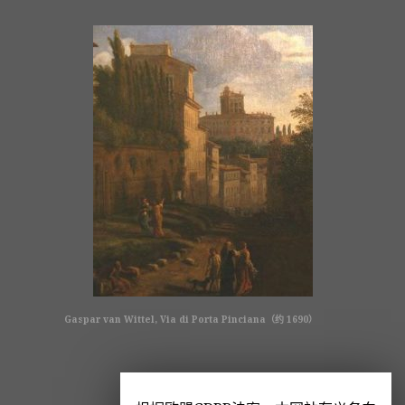
Gaspar van Wittel, Via di Porta Pinciana（约 1690）