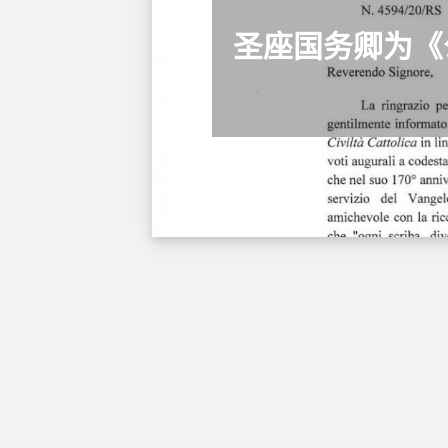
圣座国务卿为《