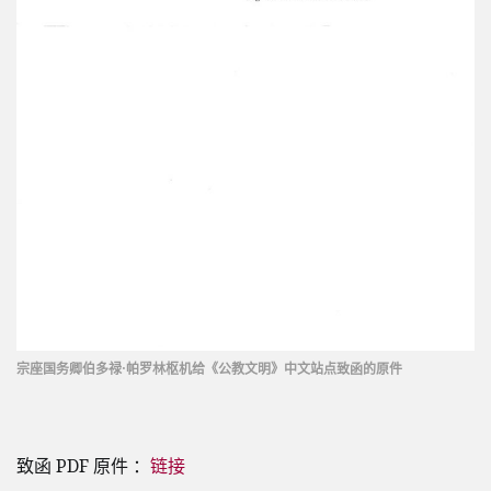
宗座国务卿伯多禄·帕罗林枢机给《公教文明》中文站点致函的原件
致函 PDF 原件 ：
链接