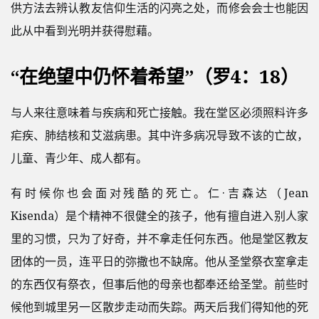
供方法去辨认教友信仰生活的闪亮之处，而修会会士也能因
此从中看到光明并获得慰藉。
“在绝望中仍怀着希望”（罗4：18）
与人来往意味着与疾病和死亡接触。我在堂区必须照料许多
疟疾、肺结核和艾滋病患。其中许多病况导致不该的亡故，
儿童、青少年、成人都有。
有时候你也会面对残酷的死亡。仁·吉森达（Jean
Kisenda）是个精神不很健全的孩子，他有擅自进入别人家
里的习惯，只为了好奇，并不拿走任何东西。他是堂区教友
团体的一员，连平日的弥撒也不缺席。他从圣堂祭衣室拿走
的东西仅有祭衣，但事后他的母亲也都奉还给圣堂。前些时
候他到城里另一区散步走动而失踪。两天后我们得知他的死