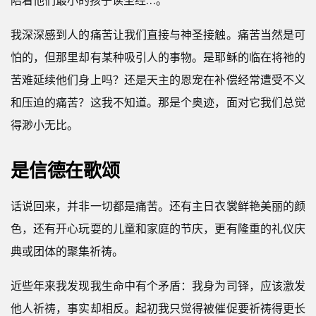
陪着他们最小的孩子读圣经…。
我深深感到人的痛苦让我们直接与神圣接触。痛苦当然是可
怕的，但那里却有某种吸引人的事物。是耶稣的临在将祂的
苦难延续他们身上吗？还是天主的恩宠在补偿经常遭受不义
和压迫的痛苦？这我不知道。那是个奥迹，面对它我们总觉
得渺小无比。
是信德在歌颂
话说回来，并非一切都是痛苦。还有主日衣裳鲜艳美丽的颜
色，还有开心玩耍的儿童和家庭的节庆，更有隆重的礼仪庆
典或团体的聚集祈祷。
近些年来我发现我生命中有个矛盾：我身为司铎，应该激发
他人祈祷，事实却相反。起初我只觉得被催促要祈祷得更长