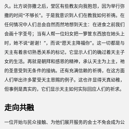
久。比方说弥撒之后，堂区有些教友向我抱怨，因为举行弥
撒的时间“不够长”。于是我意识到人们在教我如何祈祷。在
任何情况中人们总会自然而然地想到天主：在进食之前我们
会画十字圣号；当有人帮一位妇女把一箩筐东西放在她头上
时，她不说“谢谢！”，而说“愿天主降福你”。这一切都是与
天主有着亲切熟悉关系的标记，它显示人们的确过着天主子
女的生活。再就是朝拜和感恩的精神，承认天主为上主，祂
的圣意受到无条件的接纳。还有充满信赖的祈祷，在这方面
人们举出许多蒙受天主恩赐的例子。这也许显得天真幼稚，
但事例是真实的，它们显示天主如何实际回应人们的祈求。
走向共融
一位开始与民众接触、为他们展开服务的会士不免会成为公