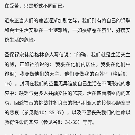
在受苦，只是形式不同而已。
近来正当人们的痛苦逐渐加剧之际，我们则有将自己的铎职
和会士生活安顿在一个避难所，一如蚕缩卷在茧里，好度安
稳生活的危险。
圣保禄宗徒给格林多人写信说：“的确，我们就是生活天主
的殿，正如祂所说的：‘我要在他们内居住，我要在他们中
徘徊；我要做他们的天主，他们要做我的百姓’”（格后6：
16）。封闭在我们的茧里无异迫使自己生活在不同形式的悲
哀中：缺乏与更多人共融交往的悲哀，活在四面墙壁内的悲
哀，回避福音的挑战并将良善的撒玛利亚人的怜悯心肠窒息
的悲哀（参见路10：25-37），以及不愿丧失我们的性命以
救得性命的悲哀（参见谷8：34-35）等等。