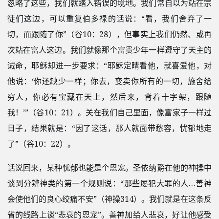
忽略了这些，我们就踏入错误的境地。我们常自以为站在宗
徒们这边，可以重复伯多禄的话说：“看，我们舍弃了一
切，而跟随了你”（谷10：28），但事实上我们仍然、或再
次站在富人这边。我们就像那个富贵少年一样遵守了天主的
诫命，耶稣却进一步要求：“耶稣定睛看他，就喜爱他，对
他说：‘你还缺少一样；你去，变卖你所有的一切，施舍给
穷人，你必有宝藏在天上，然后来，背着十字架，跟随
我！’”（谷10：21）。关在我们自己里面，像富家子一样过
日子，结果就是：“因了这话，那人就面带愁容，忧郁地走
了”（谷10：22）。
话说回来，某种忧郁也能是个恩宠。圣依纳爵在他的神操中
谈到分辨神类的第一个规则说：“那些屡犯大罪的人…善神
会使他们的良心绞痛不安”（神操314）。我们就是在这条反
省的线路上谈“悲哀的恩宠”。善神加给人悲哀，好让他感受