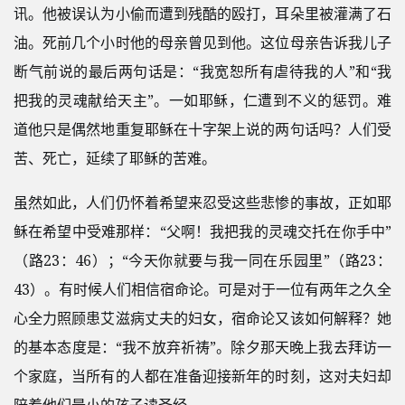
讯。他被误认为小偷而遭到残酷的殴打，耳朵里被灌满了石
油。死前几个小时他的母亲曾见到他。这位母亲告诉我儿子
断气前说的最后两句话是：“我宽恕所有虐待我的人”和“我
把我的灵魂献给天主”。一如耶稣，仁遭到不义的惩罚。难
道他只是偶然地重复耶稣在十字架上说的两句话吗？人们受
苦、死亡，延续了耶稣的苦难。
虽然如此，人们仍怀着希望来忍受这些悲惨的事故，正如耶
稣在希望中受难那样：“父啊！我把我的灵魂交托在你手中”
（路23：46）；“今天你就要与我一同在乐园里”（路23：
43）。有时候人们相信宿命论。可是对于一位有两年之久全
心全力照顾患艾滋病丈夫的妇女，宿命论又该如何解释？她
的基本态度是：“我不放弃祈祷”。除夕那天晚上我去拜访一
个家庭，当所有的人都在准备迎接新年的时刻，这对夫妇却