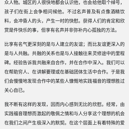
众人物。城区的人很快地都会认识他，也会给他取个绰号，
孩子们在街上会争相问候他。不过名声普及有点像酒精饮
料，会冲昏人的头，产生一时的快慰。获得人们的肯定和欣
赏是件快乐的事，但享有名声并非弥补内心孤独的方法。
比享有名气更深刻的是与人建立的友谊；而比友谊更深入的
是与人共融。共融的关系也是与人接触往来灵修途中的里程
碑。经验告诉我共融来自合作，并在合作中深入。我们可以
在帮助穷人、在讲解要理或在基础团体生活中合作。于是我
们会慢慢地发现合作中的某些人慷慨地实践福音的理想胜过
关心自已。
我不断有这样的发现，因而内心感到无比的欣慰。经常，由
实践福音理想而激起的敬佩之情和与人分享这个理想的机会
在我们之间产生极深入的默契。在这个层面上有着特殊的爱