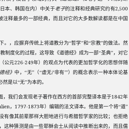
日本、韩国在内）中关于
老子
的注释和经典研究约有2,500
被注释最多的一部经典，而且对它的大多数解读都是在中国
下。，应摒弃传统上将道教分为“哲学”和“宗教”的做法。然
宗教制度化的过程，这导致《道德经》成为一部“圣典”，对它
公元226-249年）的观点为代表的更加哲学化的思想伴随
德经》
中，“无”（“虚无/‘非有’”）的概念表示一种本体论基
然是以“无”为本的。
面，我们会发现老子著作在西方的首部完整译本是于1842年
Julien，1797-1873年）编辑的法文译本。他是第一个将“道”
没有像其前辈那样大胆地进行与希腊哲学家的比较；也拒绝
，这种猜测是由一些耶稣会士从阅读中推断出来的，而且儒