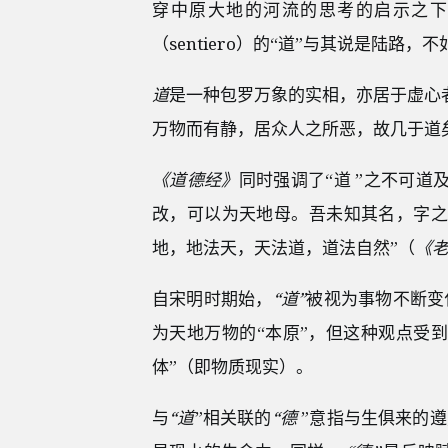
穿中原大地的河流的思考的启示之下
（sentiero）的“道”与其说是陆路
道
是一种包罗万象的实相，亦居于虚心
万物而有静，居众人之所恶，故几于道
《道德经》
同时强调了“道 ”之不可
改，可以为天地母。吾未知其名，字之
地，地法天，天法道，道法自然”（
《
自宋明时期始，
“道”
被视为事物不断变
为天地万物的“本原”，但这种观点受
体”（即物质现实）。
与
“道
”相关联的
“德
”意指与生俱来的遵