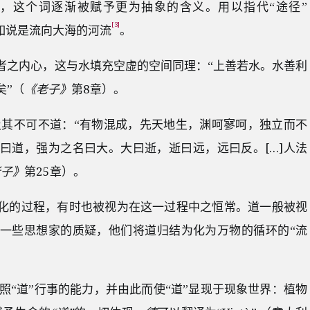
，这个词逐渐被赋予更为抽象的含义。用以指代“途径”
[3]
，不如说是流向大海的河流
。
者之内心，这与水填充空虚的空间同理：“上善若水。水善利
矣”（
《老子》
第8章）。
道及其不可不道：“有物混成，先天地生，渊呵寥呵，独立而不
曰道，强为之名曰大。大曰逝，逝曰远，远曰反。[…]人法
老子》
第25章）。
化的过程，有时也被视为在这一过程中之恒常。道一般被视
到一些思想家的质疑，他们将道归结为化为万物的循环的“流
照“道”行事的能力，并由此而使“道”显现于现象世界：植物