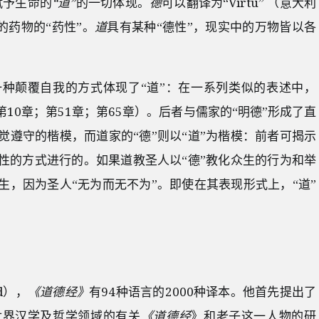
赋予生命的
“道”
的一切体现。
德
可以翻译为“Virtù” （意大利
的药物的“药性”。
道
具有某种“德性”，现实中的万物皆以各
一种颠覆自我的方式体现了“道”：在一系列类似的表述中，
第10章；第51章；第65章）。后者与儒家的“明德”形成了直
遵守的楷模，而道家的“德”则以“道”为楷模：前者可揭示
性的方式进行的。如果道教圣人以“德”教化众生的行为和举
，因为圣人“无为而无不为”。即使在其表现形式上，“道”
d），
《道德经》
有94种语言的2000种译本。他首先提出了
世界汉学及哲学领域的有关
《道德经
》和老子这一人物的研