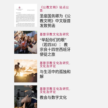
《公教文明》站点公
告
圣座国务卿为《公
教文明》中文版首
发致贺函
基督宗教文化及研究
“举起你们的眼”
（若四35）： 教
宗良十四世西班牙
使徒之旅
,
基督宗教文化及研究
文化及评论
与生活中的孤独和
解
,
基督宗教文化及研究
文化及评论
教会与数字文化