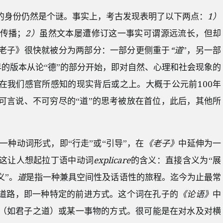
”–的身份仍然是个谜。事实上，考古发现表明了以下两点：
1）
传播；
2）
虽然文本屡遭修订这一事实可谓源远流长，但却
老子》很快就被分为两部分：一部分更侧重于
“道
”，另一部
最早的版本从论“德”的部分开始，即对自然、心理和社会现象的
就在我们感官所感知的现实背后或之上。大概于公元前100年
可言说、不可穷尽的“道”的思考被放在首位，此后，其他所
一种动词形式，即“行走”或“引导”，在
《老子》
中延伸为一
。这让人想起拉丁语中动词
explicare
的含义：直接含义为“展
义”。
道
是指一种兼具空间性及话语性的旅程。迄今为止最常
代道路，即一种特定的前进方式。这个词在孔子的
《论语》
中
（如君子之道）或某一事物的方式。很可能是在对水及对横