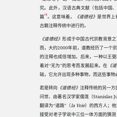
究。此外，汉语古典文献（包括中国、
[4]
篇
。这意味着，
《道德经》
是世界上
古籍注释传统中进行的。
《道德经》
形成于中国古代宗教背景之
而，大约2000年前，道教经历了一个
的注释也成倍增加。后来，一种以王弼（
着对“无为”的思考而发展起来。在
《道
础，它允许出现多种事物，而这些事物必
若是转向
《道德经》
注释传统的另一方
问世、由著名汉学家儒莲（Stanislas 
翻译为“道路”（
la Voie
）的西方人；他
接受对老子学说中三位一体方面的猜测