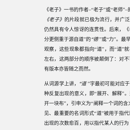
《老子》一书的作者–“老子”或“老师
《老子》
的片段就已极为流行，并广泛
仍然具有令人惊讶的连贯性。后来，《
分更侧重于源自道”的
“德
”或“力”。
观察，这些现象都指向“道”，而“道”
左右，这两部分的顺序被颠倒了：对不
有版本亦皆随之而然。
从词源学上讲，
“道
”字最初可能对应于
种反复出现的意义，即“展开、解释”
开一块布”，引申义为“阐释一个词的含
见、最重要的名词形式“道”被用于指
出现的次数愈百，用以指代某人的行为