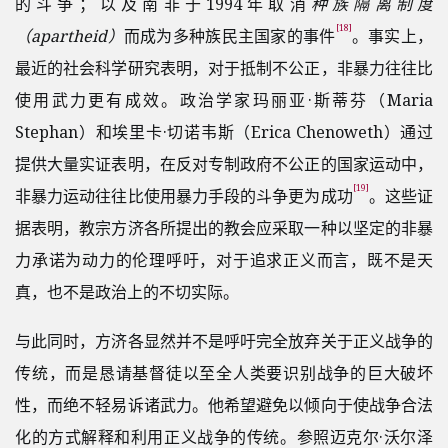
的斗争；以及南非于1994年取消
种族隔离制度
[18]
（apartheid）
而成为多种族民主国家的事件
。事实上，
最近的社会科学研究表明，对于抵制不公正，非暴力往往比
使用武力更有成效。政治学家玛丽亚·斯蒂芬（Maria
Stephan）和埃里卡·切诺韦斯（Erica Chenoweth）通过
提供大量实证表明，在反对专制政府不公正的国家运动中，
[19]
非暴力运动往往比使用暴力手段的斗争更为成功
。这些证
据表明，教宗方济各所提出的教会应采取一种以坚定的非暴
力承诺为动力的伦理呼吁，对于追求正义而言，既不是天
真，也不是政治上的不切实际。
与此同时，方济各显然并不是呼吁完全放弃关于正义战争的
传统，而是恳请基督徒以至全人类要识别战争的巨大破坏
性，而绝不轻易诉诸武力。他希望避免以倾向于使战争合法
化的方式解释和利用正义战争的传统。参照迈克尔·沃尔泽