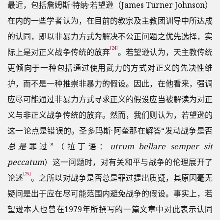
最近，包括詹姆斯·特纳·若望逊（James Turner Johnson）
在内的一些学者认为，在目前的教宗及主教团训导中所达成
的认同，即以非暴力方式为解决不公正问题之优先选择，实
[24]
际上是对正义战争传统的放弃
。若望逊认为，天主教传统
更倾向于一种包括通过使用武力的方式对正义的先决性维
护，而不是一种推崇非暴力的假设。因此，在他看来，强调
应尽可能通过非暴力方式寻求正义的假设应当被解读为对正
义与非正义战争传统的放弃。然而，我们则认为，若望逊的
这一论点是错误的。圣多玛斯·阿奎那在解答“发动战争是否
总是
罪过”（拉丁语：
utrum bellare semper sit
peccatum
）这一问题时，对有关和平与战争的伦理展开了
[25]
论述
。之所以对战争是否总是罪过提出质疑，其原因毫无
疑问是出于应在尽可能范围内避免战争的假设。事实上，若
望逊本人也曾在1979年所撰写的一篇文章中对此表示认同