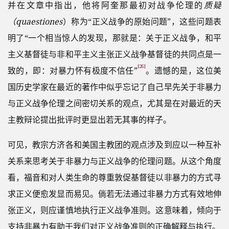
并在文章中指出，他将阿奎那最初对战争伦理的
质疑
（quaestiones
）称为“正义战争的原始问题”，这些问题表
明了“一个相当惊人的发现，那就是：关于正义战争，和平
主义基督徒与非和平主义主张正义战争基督徒的共同点是一
[26]
致的，即：对暴力怀有极度不信任”
。遗憾的是，这位美
国历史学家在最近的著作中似乎忘记了自己早先关于非暴力
与正义战争伦理之间密切关系的观点，尤其是在对最近的天
主教辩论提出批评时更显出若无其事的样子。
可见，教宗方济各和美国主教团的观点涉及到应以一种互补
关系来思考关于非暴力与正义战争的伦理问题。从这个角度
看，福音和对人类生命的尊重敦促基督徒以非暴力的方式寻
求正义便愈发显而易见。倘若无法通过非暴力方式有效地伸
张正义，则应谨慎地执行正义战争准则。这意味着，倾向于
支持非暴力有助于我们对正义战争准则的正确解释与执行。