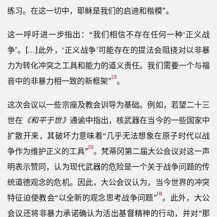
练习。在这一切中，耶稣是我们的启迪和楷模”。
这一呼吁进一步指出：“我们相信不存在任何一种‘正义战
争’。[…]此外，‘正义战争’可能存在的提法会阻挠对以非暴
力为转化冲突之工具和能力的道义责任。我们需要一个与福
[2]
音中的非暴力相一致的新框架”
。
这次会议以一些宗座及教会训导为基础。例如，若望二十三
世在
《和平于世》
通谕中指出，核武器在当今的一些国家中
扩散开来，其破坏力意味着“几乎无法想象在原子时代以战
[3]
争作为维护正义的工具”
。梵蒂冈第二届大公会议对这一声
明表示赞同，认为现代武器的危险是一个关于战争问题的传
统道德观念的危机。因此，大公会议认为，当今世界的冲突
[4]
特征迫使教会“以全新的观念思考战争问题”
。此外，大公
会议还将非暴力承诺确认为活出基督精神的行动，并对“那