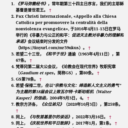
《罗马弥撒经书》
，常年期第三十四主日序言，我们的主耶稣
基督是普世君王。
↑
Pax Christi Internazionale, «Appello alla Chiesa
Cattolica per promuovere la centralità della
nonviolenza evangelica», 于2016年4月11-13日在罗马
举行的《非暴力与公正的和平：
促进天主教对非暴力的理解和
承诺》
会议结束时分发的文件
（https://tinyurl.com/mr39ukus）。
↑
若望二十三世，
《和平于世》
通谕（1963年4月11日），第
67条。
↑
梵蒂冈第二届大公会议，《论教会在现代世界》牧职宪章
（
Gaudium et spes
，简称GS），第80条。
↑
GS第78条。
↑
若望·保禄二世，
在以“宗教与文化：缔造新人文主义的勇气”
为主题的第18届会议上致瓦尔特·卡斯珀枢机（Walter
Kasper）的信函，
2004年9月3日，4。
↑
教宗方济各，
《众位弟兄》
（2020年10月3日），第258条。
↑
同上，
《与牧首基里尔的谈话》
，2022年3月16日。
↑
同上，
《庆祝世界和平日致辞》，
2017年1月，第1条。
↑