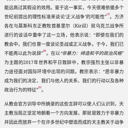
能远高过其假设的效用。鉴于这一事实，今天很难依循多个
[7]
世纪前提出的理性标准来谈论‘正义战争’的可能性”
。方济
各在与莫斯科东正教牧首基里尔（Kirill）就乌克兰战争所
进行的谈话中重申了这一立场，他表示说：“即使在我们的
教会中，我们也曾一度谈论圣战或正义战争。于今，我们已
[8]
不能再以此为说辞”
。在以
“非暴力：缔造和平的政治风格
”
为主题的2017年世界和平日致辞中，教宗强烈主张以非暴
力途径面对国际环境中出现的问题。教宗表示：“愿非暴力
成为我们的决定、我们与他人的关系、我们的行动以及各种
[9]
政治行为的特征”
。
从教会官方训导中所摘录的这些言辞可以使人们认识到，天
主教当局正坚定地朝着一个方向发展，那就是致力于非暴力
并因此而放弃一个在许多世纪中塑造而成的天主教关于战争