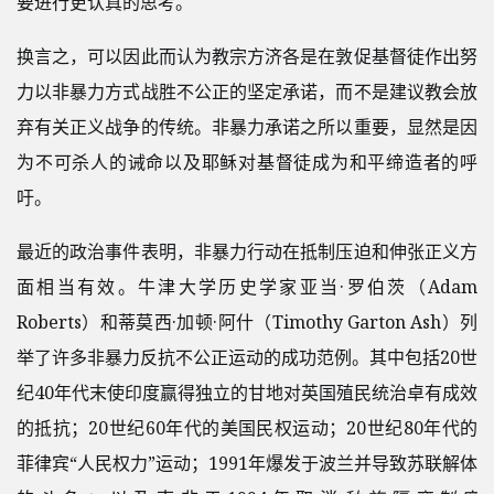
要进行更认真的思考。
换言之，可以因此而认为教宗方济各是在敦促基督徒作出努
力以非暴力方式战胜不公正的坚定承诺，而不是建议教会放
弃有关正义战争的传统。非暴力承诺之所以重要，显然是因
为不可杀人的诫命以及耶稣对基督徒成为和平缔造者的呼
吁。
最近的政治事件表明，非暴力行动在抵制压迫和伸张正义方
面相当有效。牛津大学历史学家亚当·罗伯茨（Adam
Roberts）和蒂莫西·加顿·阿什（Timothy Garton Ash）列
举了许多非暴力反抗不公正运动的成功范例。其中包括20世
纪40年代末使印度赢得独立的甘地对英国殖民统治卓有成效
的抵抗；20世纪60年代的美国民权运动；20世纪80年代的
菲律宾“人民权力”运动；1991年爆发于波兰并导致苏联解体