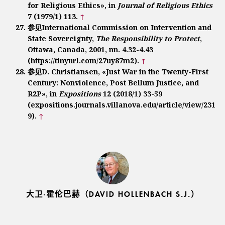
for Religious Ethics», in
Journal of Religious Ethics
7 (1979/1) 113.
↑
参见International Commission on Intervention and
State Sovereignty,
The Responsibility to Protect
,
Ottawa, Canada, 2001, nn. 4.32-4.43
(https://tinyurl.com/27uy87m2).
↑
参见D. Christiansen, «Just War in the Twenty-First
Century: Nonviolence, Post Bellum Justice, and
R2P», in
Expositions
12 (2018/1) 33-59
(expositions.journals.villanova.edu/article/view/231
9).
↑
大卫·霍伦巴赫（DAVID HOLLENBACH S.J.）