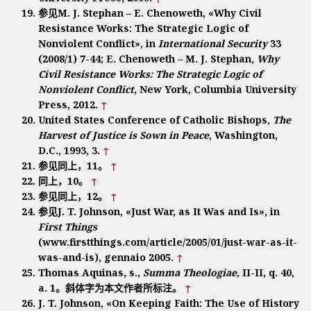
参见M. J. Stephan – E. Chenoweth, «Why Civil
Resistance Works: The Strategic Logic of
Nonviolent Conflict», in
International Security
33
(2008/1) 7-44; E. Chenoweth – M. J. Stephan,
Why
Civil Resistance Works: The Strategic Logic of
Nonviolent Conflict
, New York, Columbia University
Press, 2012.
↑
United States Conference of Catholic Bishops,
The
Harvest of Justice is Sown in Peace
, Washington,
D.C., 1993, 3.
↑
参见同上，11。
↑
同上，10。
↑
参见同上，12。
↑
参见J. T. Johnson, «Just War, as It Was and Is», in
First Things
(www.firstthings.com/article/2005/01/just-war-as-it-
was-and-is), gennaio 2005.
↑
Thomas Aquinas, s.,
Summa Theologiae,
II-II, q. 40,
a. 1。斜体字为本文作者所标注。
↑
J. T. Johnson, «On Keeping Faith: The Use of History