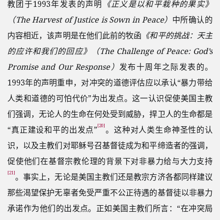
教团于1993年发表的声明
《正义是以和平栽种的果实》
（The Harvest of Justice is Sown in Peace）
中所确认的
内容相近，该声明是在他们此前的牧函
《和平的挑战：天主
的应许和我们的回应》（The Challenge of Peace: God’s
Promise and Our Response）
发布十周年之际发表的。
1993年的声明重申，对冲突的道德评估应以承认“暴力带给
人类和道德的可怕代价”为出发点。这一认识促使美国主教
们强调，无论人的生命在何处受到威胁，捍卫人的生命都是
[20]
“真正建设和平的出发点”
。这种对人类生命神圣性的认
识，以及主教们对耶稣号召基督徒成为和平缔造者的强调，
促使他们在基督宗教伦理的背景下对非暴力给与大力支持
[21]
。事实上，无论是美国主教们还是教宗方济各都同样建议
那些渴望保护无辜者免受严重不公正待遇的基督徒以非暴力
承诺作为他们的出发点。正如美国主教们所言：“在冲突局