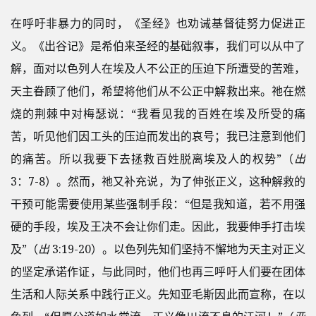
在呼吁非暴力的同时，《圣经》也劝诫基督徒努力促进正
义。《出谷记》是希伯来圣经的基础叙事，我们可以从中了
解，面对以色列人在埃及人不公正的压迫下所遭受的苦难，
天主眷顾了他们，希望将他们从不公正中解救出来。祂在燃
烧的荆棘中对梅瑟说：“我看见我的百姓在埃及所受的痛
苦，听见他们因工头的压迫而发出的哀号；我已注意到他们
的痛苦。所以我要下去拯救百姓脱离埃及人的权势”（
出
3：7-8）。然而，祂又补充说，为了伸张正义，这种解救的
干预可能需要使用某些强制手段：“但是我知道，若不用强
硬的手段，埃及王决不会让你们走。因此，我要伸手打击埃
及”（
出
3:19-20）。以色列先知们坚持不懈地为天主对正义
的坚定承诺作证，与此同时，他们也再三呼吁人们要在团体
生活和人际关系中践行正义。先知亚毛斯因此而宣称，在以