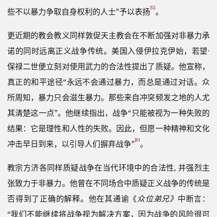
[5]
些不以暴力争取自身权利的人士”予以表扬
。
更近期的教会教义同样敦促天主教会在不断加强对非暴力承
诺的同时远离正义战争传统。美国入侵伊拉克伊始，若望·
保禄二世便立刻对使用武力的合法性提出了质疑。他宣称，
真正的和平途径“永远不会通过暴力，而总是通过对话。众
所周知，暴力只会滋生暴力。那些来自冲突频发之地的人尤
其清楚这一点”。他继续指出，战争“只能被视为一种失败的
结果：它是理性和人性的失败。因此，但愿一种精神和文化
[6]
冲击早日到来，以引导人们摒弃战争”
。
教宗方济各同样质疑战争在当代环境中的合法性, 并强烈主
张致力于非暴力。他曾在不同场合中质疑正义战争的传统是
否得到了正确的解释。他在其通谕《
众位弟兄》
中断言：
“我们不能继续将战争视为解决方案，因为战争的风险很可