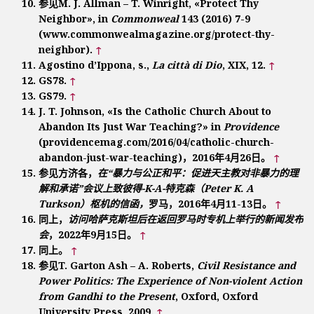
参见M. J. Allman – T. Winright, «Protect Thy
Neighbor», in
Commonweal
143 (2016) 7-9
(www.commonwealmagazine.org/protect-thy-
neighbor).
↑
Agostino d’Ippona, s.,
La città di Dio
, XIX, 12.
↑
GS78.
↑
GS79.
↑
J. T. Johnson, «Is the Catholic Church About to
Abandon Its Just War Teaching?» in
Providence
(providencemag.com/2016/04/catholic-church-
abandon-just-war-teaching)，2016年4月26日。
↑
参见方济各，
在“暴力与公正和平：促进天主教对非暴力的理
解和承诺”会议上致彼得-K-A-特克森（Peter K. A
Turkson）枢机的信函，
罗马，2016年4月11-13日。
↑
同上，
访问哈萨克斯坦后在返回罗马时专机上举行的新闻发布
会
，2022年9月15日。
↑
同上。
↑
参见T. Garton Ash – A. Roberts,
Civil Resistance and
Power Politics: The Experience of Non-violent Action
from Gandhi to the Present
, Oxford, Oxford
University Press, 2009.
↑