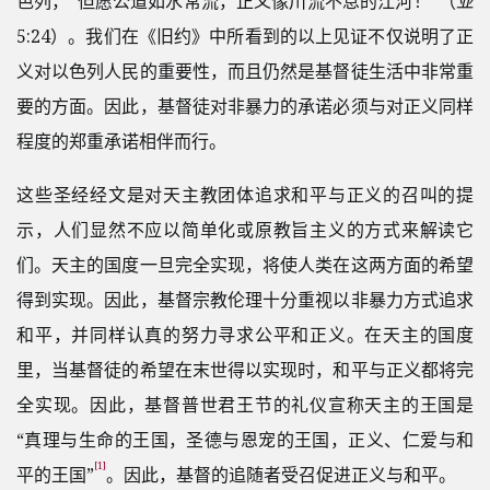
色列，“但愿公道如水常流，正义像川流不息的江河！”（
亚
5:24）。我们在《旧约》中所看到的以上见证不仅说明了正
义对以色列人民的重要性，而且仍然是基督徒生活中非常重
要的方面。因此，基督徒对非暴力的承诺必须与对正义同样
程度的郑重承诺相伴而行。
这些圣经经文是对天主教团体追求和平与正义的召叫的提
示，人们显然不应以简单化或原教旨主义的方式来解读它
们。天主的国度一旦完全实现，将使人类在这两方面的希望
得到实现。因此，基督宗教伦理十分重视以非暴力方式追求
和平，并同样认真的努力寻求公平和正义。在天主的国度
里，当基督徒的希望在末世得以实现时，和平与正义都将完
全实现。因此，基督普世君王节的礼仪宣称天主的王国是
“真理与生命的王国，圣德与恩宠的王国，正义、仁爱与和
[1]
平的王国”
。因此，基督的追随者受召促进正义与和平。