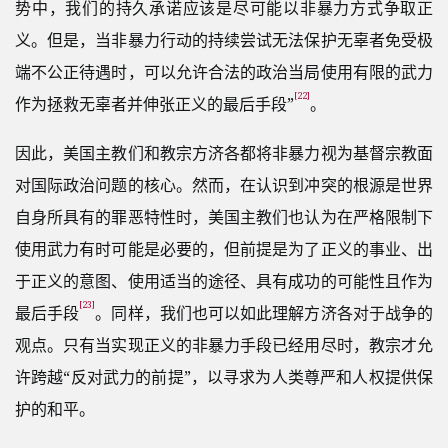
势中，我们的持久承诺应该是尽可能以非暴力方式争取正
义。但是，当非暴力行动的持续尝试无法保护无辜者免受极
端不公正待遇时，可以允许合法的政治当局使用有限的武力
[22]
作为拯救无辜者并伸张正义的最后手段”
。
因此，美国主教们和教宗方济各都将非暴力视为基督宗教面
对国际政治问题的核心。然而，在认识到冲突的根源是世界
自身所具有的罪恶特性时，美国主教们也认为在严格限制下
使用武力有时可能是必要的，但前提是为了正义的事业、出
于正义的意图、使用适当的途径、具有成功的可能性且作为
[23]
最后手段
。同样，我们也可以如此理解方济各对于战争的
观点。只有当实现正义的非暴力手段已经用尽时，教宗才允
许跨越“反对武力的前提”，以寻求为人类尊严和人权提供保
护的和平。