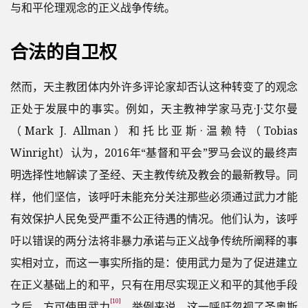
与和平伦理观念的正义战争传统。
合法的自卫权
然而，天主教团体内外许多评论家却否认这种转变了的观念
正处于发展中的事实。例如，天主教神学家马克·J·艾尔曼
（Mark J. Allman）和托比亚斯·温赖特（Tobias
Winright）认为，2016年“基督和平会”罗马会议的最终声
明选择性地解读了圣经、天主教传统及教会的最新教导。同
样，他们坚信，该呼吁未能充分关注那些必须通过武力才能
有效保护人民免受严重不公正待遇的情况。他们认为，该呼
吁以错误的两分法将非暴力承诺与正义战争传统所阐释的事
实相对立，而这一事实所指的是：使用武力是为了促进建立
在正义基础上的和平，只有在用尽实现正义和平的其他手段
[10]
之后，方可使用武力
。举例来说，这一呼吁忽视了圣奥斯