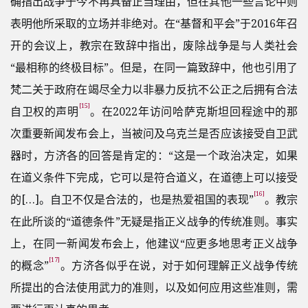
确指出战争于今不再具备正当理由，但在其他一些言论中则
表明他所采取的立场并非绝对。在“基督和平会”于2016年召
开的会议上，教宗在致辞中指出，废除战争是与人类社会
“最相称的终极目标”。但是，在同一篇致辞中，他也引用了
梵二关于政府在竭尽全力以非暴力反抗不公正之后拥有合法
[15]
自卫权的声明
。在2022年访问哈萨克斯坦回程途中的那
次重要新闻发布会上，当被问及乌克兰是否应该接受自卫武
器时，方济各的回答是肯定的：“这是一个政治决定，如果
在道义条件下完成，它可以是符合道义，在道德上可以接受
[16]
的[…]。自卫不仅是合法的，也是热爱祖国的表现”
。教宗
在此所谈的“道德条件”无疑是指正义战争的传统准则。事实
上，在同一新闻发布会上，他建议“应更多地思考正义战争
[17]
的概念”
。方济各似乎在说，对于如何理解正义战争传统
所提出的合法使用武力的准则，以及如何应用这些准则，需