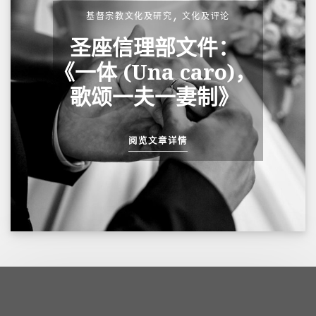
,
基督宗教文化及研究
文化及评论
圣座信理部文件：
《一体 (Una caro)，
歌颂一夫一妻制》
阅览文章详情