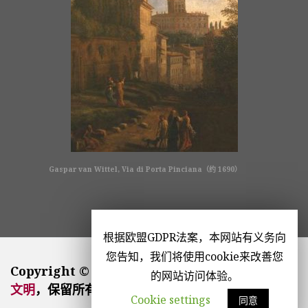
Gaspar van Wittel, Via di Porta Pinciana（约 1690）
根据欧盟GDPR法案，本网站有义务向
您告知，我们将使用cookie来改善您
Copyright © 2026
La Civiltà Cattolica | 公教
的网站访问体验。
文明
，保留所有版权。
Cookie settings
同意