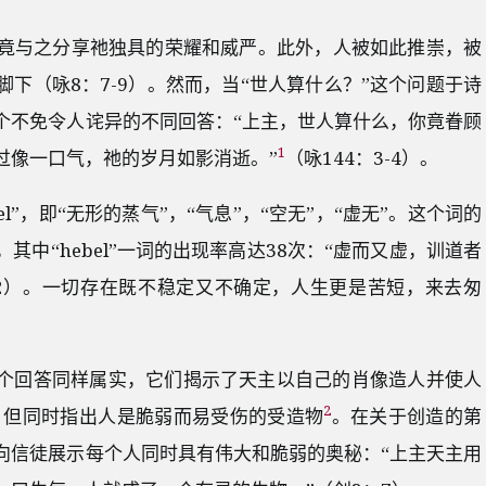
竟与之分享祂独具的荣耀和威严。此外，人被如此推崇，被
下（咏8：7-9）。然而，当“世人算什么？”这个问题于诗
个不免令人诧异的不同回答：“上主，世人算什么，你竟眷顾
1
过像一口气，祂的岁月如影消逝。”
（咏144：3-4）。
el”，即“无形的蒸气”，“气息”，“空无”，“虚无”。这个词的
中“hebel”一词的出现率高达38次：“虚而又虚，训道者
：2）。一切存在既不稳定又不确定，人生更是苦短，来去匆
两个回答同样属实，它们揭示了天主以自己的肖像造人并使人
2
），但同时指出人是脆弱而易受伤的受造物
。在关于创造的第
向信徒展示每个人同时具有伟大和脆弱的奥秘：“上主天主用