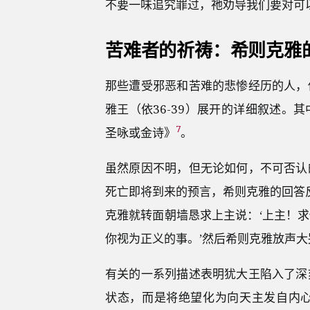
不要一味追究罪过，祂劝导我们要对可以
苦难者的祈祷：希则克雅
那些遭受邪恶和苦难的悲惨经历的人，
雅王（依36-39）展开的详细叙述。
7
圣咏或金诗》
。
虽然原因不明，但无论如何，不可否认
死亡即将到来的预言，希则克雅的回答
克雅就转面朝墙恳求上主说：‘上主！
你视为正义的事。’然后希则克雅放声大哭
有关的一系列描述表明犹大王陷入了深
状态，而是将绝望化为向天主发自内