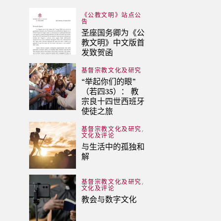
《公教文明》站点公
告
圣座国务卿为《公
教文明》中文版首
发致贺函
基督宗教文化及研究
“举起你们的眼”
（若四35）： 教
宗良十四世西班牙
使徒之旅
,
基督宗教文化及研究
文化及评论
与生活中的孤独和
解
,
基督宗教文化及研究
文化及评论
教会与数字文化