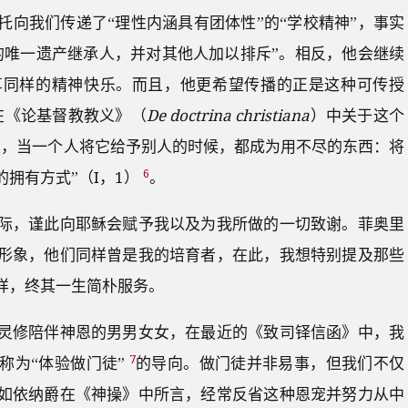
向我们传递了“理性内涵具有团体性”的“学校精神”，事实
的唯一遗产继承人，并对其他人加以排斥”。相反，他会继续
享同样的精神快乐。而且，他更希望传播的正是这种可传授
在《论基督教教义》（
De doctrina christiana
）中关于这个
上，当一个人将它给予别人的时候，都成为用不尽的东西：将
6
拥有方式”（I，1）
。
际，谨此向耶稣会赋予我以及为我所做的一切致谢。菲奥里
形象，他们同样曾是我的培育者，在此，我想特别提及那些
样，终其一生简朴服务。
灵修陪伴神恩的男男女女，在最近的《致司铎信函》中，我
7
称为“体验做门徒”
的导向。做门徒并非易事，但我们不仅
如依纳爵在《神操》中所言，经常反省这种恩宠并努力从中