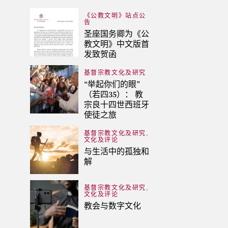
《公教文明》站点公
告
圣座国务卿为《公
教文明》中文版首
发致贺函
基督宗教文化及研究
“举起你们的眼”
（若四35）： 教
宗良十四世西班牙
使徒之旅
,
基督宗教文化及研究
文化及评论
与生活中的孤独和
解
,
基督宗教文化及研究
文化及评论
教会与数字文化