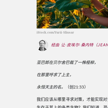
iStock.com/Yurii-Sliusar
经由 让·皮埃尔·桑内特（JEAN-P
亚巴郎在贝尔舍巴栽了一株柽柳，
在那里呼求了上主，
永恒天主的名。
（创21:33）
我们应该从哪里寻求对策，才能实现对
生存于其上的各类生物？我们知道，恐