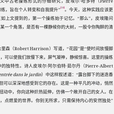
中古老操练形式的仔细研究，皮埃尔∙哈多特（Pierre
[16]
人习练，旨在个人转变和自我提升”
。今天，这种实践应该更
如上文提到的，第一个操练始于记忆。“那么”，皮埃隆问
的某一个角落，是否有一棵静候你的大树，一股令你陶醉的清
（Robert Harrison）写道，“花园”是“使时间放慢脚
”，可以使我们放慢下来，屏气凝神，静候惊喜。这里的操练
特性。诗人皮埃尔∙阿尔伯特∙茹尔丹（Pierre-Albert
entrée dans le jardin
）中这样叙述道：“露台脚下的迷迭香
但可以深深地感受到它的存在。这是一种平凡的冲动，悄然
扭动中，你向这种炽热延伸，仿佛一个敞开自己的女人。在
，点燃爱的世界。你别无所求，只需保持内心的安然独处”