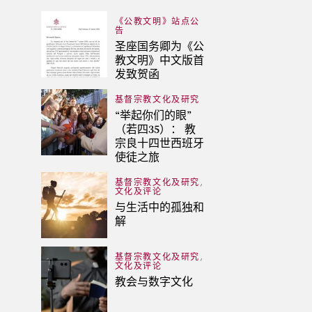
《公教文明》站点公
告
圣座国务卿为《公
教文明》中文版首
发致贺函
基督宗教文化及研究
“举起你们的眼”
（若四35）： 教
宗良十四世西班牙
使徒之旅
,
基督宗教文化及研究
文化及评论
与生活中的孤独和
解
,
基督宗教文化及研究
文化及评论
教会与数字文化