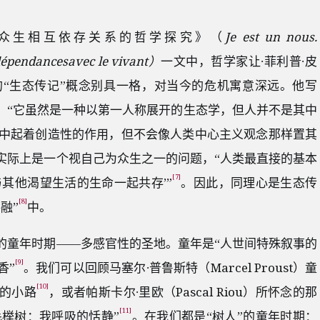
众生相互依存关系的哲学探究》（
Je est un nous.
dépendancesavec le vivant）
一文中，哲学家让∙菲利普∙皮
ron）提出的“生态传记”概念别具一格，对当今的危机寓意深远。他写
，“它虽然是一种以第一人称展开的生态学，但人并不是其中
其中起着创造性的作用，但不会像人类中心主义观念那样置其
实际上是一个视自己为众生之一的问题，“人类最直接的基本
[7]
其他渴望生活的生命一起共存’”
。因此，同理心是生态传
[8]
融”
中。
的童年时期——多感官性的圣地。童年是“人世间特殊叙事的
[9]
香”
。我们可以回顾马塞尔∙普鲁斯特（Marcel Proust）童
[10]
”的小路
，或者帕斯卡尔∙里欧（Pascal Riou）所怀念的那
[11]
毛榉树：我呼吸的恬静”
。在我们都是“树人”的童年时期：