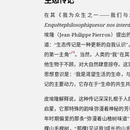
生态传记
在其《我为众生之一——我们与
Enquêtephilosophiquesur nos inter
埃隆（Jean-Philippe Pier
道：“生态传记是一种更新的自我认识”
[6]
的第一主角”
。当然，人类的“我”在
他生物于不顾，对大自然肆意掠夺。这
思想意识是：‘我是渴望生活的生命，与
记的主要动力，它存在于“生命的共生共
皮埃隆解释说，这种传记深深扎根于人
启蒙，它那特殊的韵味弥漫着神秘的芳
年时期偏爱的那条“弥漫着山楂树味道
棵山毛榉树，“那棵[见证我]成长的山