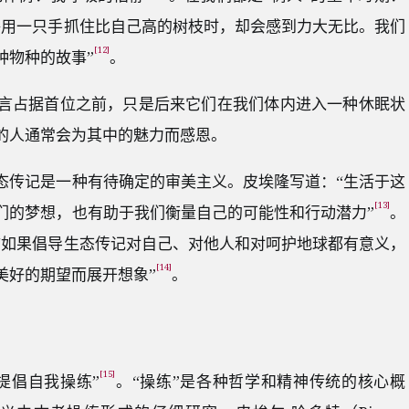
够用一只手抓住比自己高的树枝时，却会感到力大无比。我们
[12]
种物种的故事”
。
言占据首位之前，只是后来它们在我们体内进入一种休眠状
的人通常会为其中的魅力而感恩。
态传记是一种有待确定的审美主义。皮埃隆写道：“生活于这
[13]
们的梦想，也有助于我们衡量自己的可能性和行动潜力”
。
“如果倡导生态传记对自己、对他人和对呵护地球都有意义，
[14]
美好的期望而展开想象”
。
[15]
提倡自我操练”
。“操练”是各种哲学和精神传统的核心概