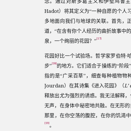
念。通过对斯多葛主义和伊壁鸠鲁主义
Hadot）将其定义为“一种自愿的个
多地面向我们与地球的关联。首先，正
道，“在含有你个人经历的曲折故事中
[17]
泉，一个绚丽的花园？”
花园好比一个试验场。哲学家罗伯特∙哈里森
[18]
步”
的地方。它们适合于操练的“阶段
指的是“广采百草”，细查每种植物物种的独
Jourdan）在其诗集《进入花园》（
L’ 
释放出尤为强烈的诱惑。我无法解释，
无声，在身体中秘密地共融。在无形的
那里，在你空荡的腹腔，在你的饥渴中
[19]
。