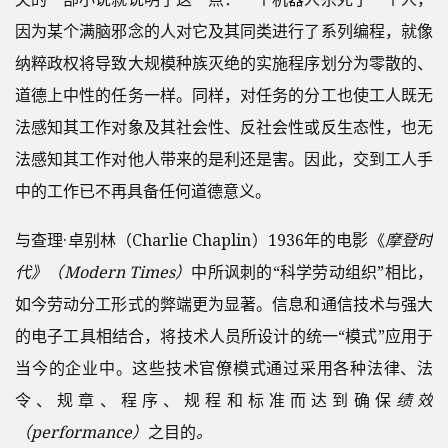
因为某个满脑邪念的人对它及其同类进行了系列编程，就像
纳粹政权将导致大规模种族灭绝的实施程序划分为零散的、
道德上中性的任务一样。同样，对任务的分工也使工人既无
法感知其工作对象及其社会性、反社会性或反生态性，也无
法感知其工作对他人带来的是利还是害。因此，交到工人手
中的工作已不再具备任何道德意义。
与查理·卓别林（Charlie Chaplin）1936年的电影《
摩登时
代》（Modern Times）
中所讽刺的“科学劳动组织”相比，
如今劳动分工形式的弊端更为显著。信息和通信技术与强大
的电子工具相结合，将技术人员所设计的统一“模式”应用于
当今的企业中。这些技术官僚模式通过采用各种法律、法
令、规章、程序、规程和标准而达到确保
绩效
（performance）
之目的
。