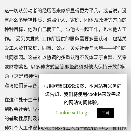
这一切从劳动者的经历看来似乎显得更为平凡，或者说，没
有那么多精神性质：遵照个人、家庭、团体及政治等方面的
种种目标，他为自己而工作，与他人一起工作，也为他人工
作。“受到关爱的”工作所提供的服务需要多重认可，包括关
爱工人及其家庭、同事、公司，关爱社会与大地——我们的
共同家园。这些难以协调的多重认可不仅体现于言辞、奖章
或财物奖励–以多种方式回答那些必须对他人保持开放的问
题（这是精神性的特征）–而且也是根据个人技能和经验而
邀请他们参与各自的工作组织。
根据欧盟GDPR法案，本网站有义务向
您告知，我们将使用cookie来改善您
在这种处于生产机制核心的人与人之间的互动中，可以认识
的网站访问体验。
到教会社会训导中所体现的作为其实践智慧的主要原则之一
Cookie settings
同意
的辅助性原则及其两个必然结果：归属原则和比例原则。这
种对个人工作安排的控制权将工人置于经济的中心，使其能