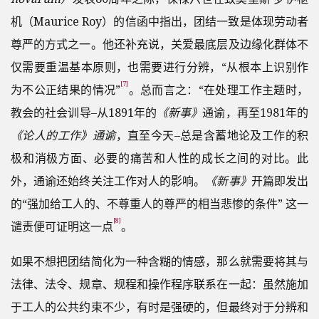
机（Maurice Roy）的信函中指出，团结一致是体现劳动者
尊严的方式之一。他还补充说，关爱最底层及边缘化群体不
仅需要重温基本原则，也需要进行分辨，“从根本上识别作
[7]
为不公正结果的情况”
。总而言之：“在处理工作主题时，
教会的社会训导–从1891年的
《新事》
通谕，再至1981年的
《论人的工作》通谕
，直至今天–总是含蓄地论及工作的积
极和消极方面、必要的痛苦和人性的成长之间的对比。此
外，通谕还始终关注工作对人的影响。
《新事》
开篇即发出
的“强加给工人的、不尊重人的尊严的相当悲惨的条件” 这一
[8]
谴责便可证明这一点
。
如果不想把团结简化为一种含糊的情感，那么就需要将其与
法律、法令、规章、规程和操作程序联系在一起：虽然施加
于工人的公共约束不少，有时是强硬的，但最终对于分辨和