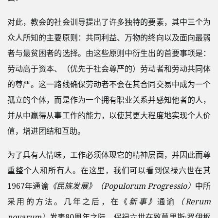
对此，教会的社会训导提出了许多独特的要素，其中三个为
众人所知的主要原则：共同利益、万物的终向以及面向最弱
者与最贫困者的选择。由这些原则中衍生出的首要事项是：
劳动高于资本、（优先于社会尊严的）劳动者和劳动共同体
的尊严。这一路线确保劳动者不会在其合同交易中成为一个
孤立的个体，而是作为一个拥有职业关系并感知他者的人，
并从中赢得从事工作的能力，以使其更大程度地实现个人价
值，增进团结和互助。
为了具有人情味，工作必须体现它的精神层面，并因此而尊
重整个人和所有人。在这里，我们可以看到保禄六世在其
1967年通谕
《民族发展》（Populorum Progressio）
中所
采用的方法。几年之后，在《
新事》
通谕
（Rerum
novarum）
发表80周年之际，保禄六世在致莫里斯·罗伊枢