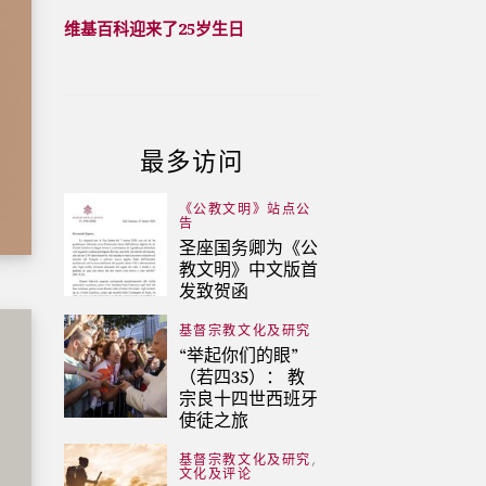
维基百科迎来了25岁生日
最多访问
《公教文明》站点公
告
圣座国务卿为《公
教文明》中文版首
发致贺函
基督宗教文化及研究
“举起你们的眼”
（若四35）： 教
宗良十四世西班牙
使徒之旅
,
基督宗教文化及研究
文化及评论