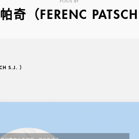
POSTS BY
奇（FERENC PATSCH 
H S.J. ）
,