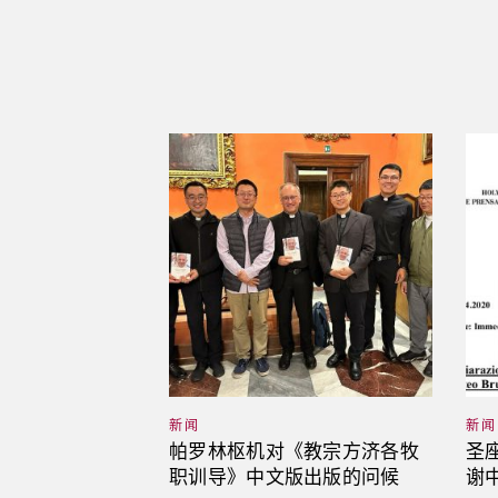
新闻
新闻
帕罗林枢机对《教宗方济各牧
圣
职训导》中文版出版的问候
谢