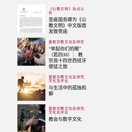
《公教文明》站点公
告
圣座国务卿为《公
教文明》中文版首
发致贺函
基督宗教文化及研究
“举起你们的眼”
（若四35）： 教
宗良十四世西班牙
使徒之旅
,
基督宗教文化及研究
文化及评论
与生活中的孤独和
解
,
基督宗教文化及研究
文化及评论
教会与数字文化