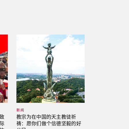
新闻
新闻
致
教宗为在中国的天主教徒祈
圣座与中华人民
际
祷：愿你们做个信德坚毅的好
长主教任命临时