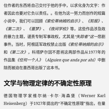
住作者的东西将自己交付于他的手中，以求化身为文字：作
者因此也要对它负以责任。。在他为这一努力而创作的短篇
小说中，我们可以回顾
《索伦蒂纳姆的启示》
、
《剪报》、
《第二次》、《噩梦》、《夜间学校》
等，这些作品涉及政
府暴力主题，谴责专制军事政权，尤其是
“失踪者”这一
悲剧
事件。当时，阿根廷军政权禁止出版
《索伦蒂纳姆的启示》
和
《第二次》
，科塔萨尔因不愿将这两部作品从1977年的
作品集
《任何一个人》
（
Alguien que anda por ahí）
中删
除而被迫在墨西哥出版了这本书。
文学与物理定律的不确定性原理
德国物理学家维尔纳·卡尔·海森堡（Werner Karl
Heisenberg）于1927年提出的“不确定性原理”指出，在量