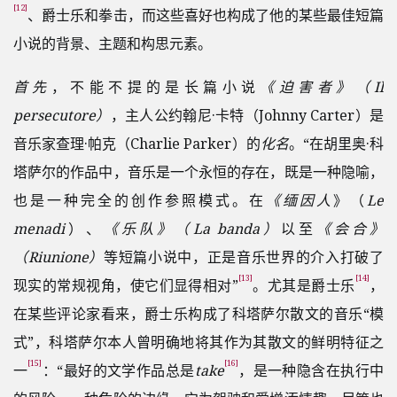
[12]
、爵士乐和拳击，而这些喜好也构成了他的某些最佳短篇
小说的背景、主题和构思元素。
首先
，不能不提的是长篇小说
《迫害者》（Il
persecutore）
，主人公约翰尼·卡特（Johnny Carter）是
音乐家查理·帕克（Charlie Parker）的
化名
。“在胡里奥·科
塔萨尔的作品中，音乐是一个永恒的存在，既是一种隐喻，
也是一种完全的创作参照模式。在
《缅因人
》（
Le
menadi
）、
《乐队》（La banda）
以至
《会合》
（Riunione）
等短篇小说中，正是音乐世界的介入打破了
[13]
[14]
现实的常规视角，使它们显得相对”
。尤其是爵士乐
，
在某些评论家看来，爵士乐构成了科塔萨尔散文的音乐“模
式”，科塔萨尔本人曾明确地将其作为其散文的鲜明特征之
[15]
[16]
一
：“最好的文学作品总是
take
，是一种隐含在执行中