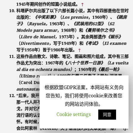
1945年期间创作的短篇小说组成。
↑
科塔萨尔共出版了以下六部长篇小说，其中有四部是他在世时
出版的：
《中奖彩票》
（
Los premios
，1960年）、
《跳房
子》
（
Rayuela，
1963年）、
《武装用的62型》
（
62
Modelo para armar
，1968年）和
《曼努埃尔之书》
（
Libro de Manuel，
1973年）。其余两部遗作
《娱乐》
（
Divertimento，
写于1949年）和
《考试》
（
El examen
写于1950年）皆于1986年出版。
↑
这些作品由散文、诗歌、笔记、图画和照片组成，其中有三部
作品尤为突出：1967年的《
八十个世界一日游》（La vuelta
al día en ochenta mundos）
；1969年的
《最后一轮》
（Ultimo round）
；1983年与第二任妻子卡罗尔·邓洛普
（Carol Dunlop）合著的
《宇宙高速驾驶员》（Los
根据欧盟GDPR法案，本网站有义务向
autonautas de la cosmopista）
。
↑
您告知，我们将使用cookie来改善您
“后来，我开始发现流行的民间音乐：探戈，在阿根廷，我们
那一代人并不喜欢探戈，因为它被认为是庸俗的。我发现了探
的网站访问体验。
戈，并对它产生了浓厚的兴趣（另外，探戈的文字也使我在对
Cookie settings
同意
流行语的认识上受益匪浅，了解到人们以诗歌抒发自己的情
怀。有时候，卡洛斯·加德尔（Carlos Gardel）的探戈甚至
会比阿索林（Azorín）关于语言技巧的文章更胜一筹）”（J.