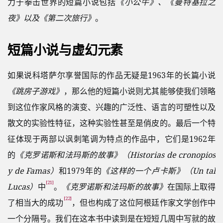
力于拳击世界的短篇小说包括
《小公牛》、《曼特基拉之
夜》以及《第二次旅行》
。
短篇小说与虚幻元素
如果说科塔萨尔享誉国际的作品无疑是1963年的长篇小说
《跳房子游戏》
，那么他的短篇小说则尤其能够使我们领略
到这位作家风格的演变、兴趣的广泛性、语言的可塑性以及
散文的实验性特征，这种实验性甚至是俏皮的。最后一个特
征体现于两部以讽刺笔调为特点的作品中，它们是1962年
的
《克罗诺斯和法玛斯的故事》（Historias de cronopios
y de Famas）
和1979年的
《这样的一个卢卡斯》（Un tal
[21]
Lucas）
中
。
《克罗诺斯和法玛斯的故事》
在国际上取得
[22]
了相当大的成功
，但也构成了这位阿根廷作家文学创作中
一个分隔号。我们在这本书中读到是在短短几周中写就的故