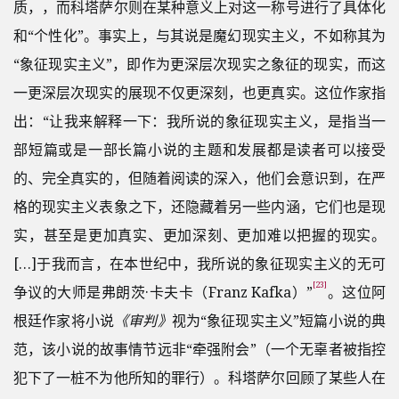
质，，而科塔萨尔则在某种意义上对这一称号进行了具体化
和“个性化”。事实上，与其说是魔幻现实主义，不如称其为
“象征现实主义”，即作为更深层次现实之象征的现实，而这
一更深层次现实的展现不仅更深刻，也更真实。这位作家指
出：“让我来解释一下：我所说的象征现实主义，是指当一
部短篇或是一部长篇小说的主题和发展都是读者可以接受
的、完全真实的，但随着阅读的深入，他们会意识到，在严
格的现实主义表象之下，还隐藏着另一些内涵，它们也是现
实，甚至是更加真实、更加深刻、更加难以把握的现实。
[…]于我而言，在本世纪中，我所说的象征现实主义的无可
[23]
争议的大师是弗朗茨·卡夫卡（Franz Kafka）”
。这位阿
根廷作家将小说
《审判》
视为“象征现实主义”短篇小说的典
范，该小说的故事情节远非“牵强附会”（一个无辜者被指控
犯下了一桩不为他所知的罪行）。科塔萨尔回顾了某些人在