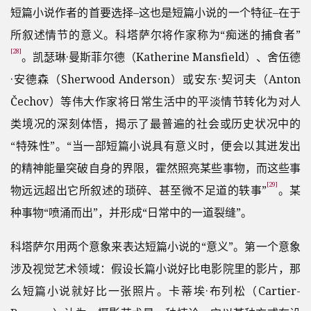
短篇小说作者的首要选择–这也是短篇小说的一个特征–在于
所叙述情节的意义。科塔萨尔将作家称为“痴迷的捕食者”
[28]
。凯瑟琳·曼斯菲尔德（Katherine Mansfield）、舍伍德
·安德森（Sherwood Anderson）或安东·契诃夫（Anton
Čechov）等伟大作家将日常生活中的平淡情节转化为对人
类境况的深刻体悟，揭示了最普遍的社会或历史状况中的
“特殊性”。“当一部短篇小说具有意义时，便会以其迸发出
的精神能量突破自身的界限，霍然照亮某些事物，而这些事
[29]
物远远超出它所叙述的琐碎、甚至微不足道的轶事”
。某
种事物“喷涌而出”，并形成“日常中的一道裂缝”。
科塔萨尔用两个意象来表达短篇小说的“意义”。第一个意象
涉及视觉艺术领域：假设长篇小说好比电影院里的影片，那
么短篇小说就好比一张照片。卡蒂埃·布列松（Cartier-