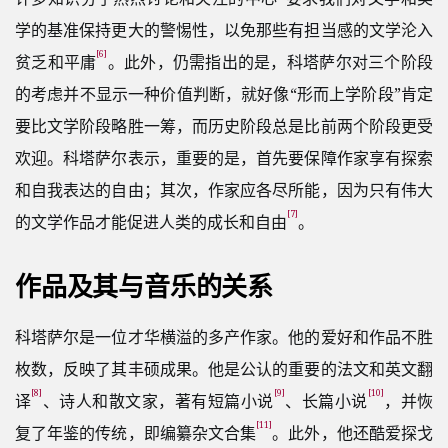
学的基准保持更大的警惕性，以免那些有担当感的文学沦入
[6]
贫乏和平庸
。此外，仍需指出的是，科塔萨尔对三个阶段
的考虑并不显示一种价值判断，就好像“形而上学阶段”肯定
要比文学阶段略胜一筹，而历史阶段总是比前两个阶段更受
欢迎。科塔萨尔表示，重要的是，首先要保障作家享有探索
和自我表达的自由；其次，作家应各尽所能，因为只有伟大
[7]
的文学作品才能促进人类的成长和自由
。
作品及其与音乐的关系
科塔萨尔是一位才华横溢的多产作家。他的爱好和作品不胜
枚数，反映了其丰硕成果。他是公认的重要的法文和英文翻
[8]
[9]
[10]
译
、诗人和散文家，著有短篇小说
、长篇小说
，并恢
[11]
复了年鉴的传统，即编纂杂文合集
。此外，他还酷爱探戈