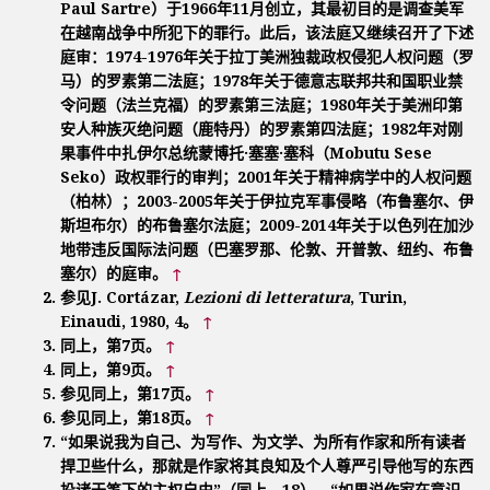
Paul Sartre）于1966年11月创立，其最初目的是调查美军
在越南战争中所犯下的罪行。此后，该法庭又继续召开了下述
庭审：1974-1976年关于拉丁美洲独裁政权侵犯人权问题（罗
马）的罗素第二法庭；1978年关于德意志联邦共和国职业禁
令问题（法兰克福）的罗素第三法庭；1980年关于美洲印第
安人种族灭绝问题（鹿特丹）的罗素第四法庭；1982年对刚
果事件中扎伊尔总统蒙博托·塞塞·塞科（Mobutu Sese
Seko）政权罪行的审判；2001年关于精神病学中的人权问题
（柏林）；2003-2005年关于伊拉克军事侵略（布鲁塞尔、伊
斯坦布尔）的布鲁塞尔法庭；2009-2014年关于以色列在加沙
地带违反国际法问题（巴塞罗那、伦敦、开普敦、纽约、布鲁
塞尔）的庭审。
↑
参见J. Cortázar,
Lezioni di letteratura
, Turin,
Einaudi, 1980, 4。
↑
同上，第7页。
↑
同上，第9页。
↑
参见同上，第17页。
↑
参见同上，第18页。
↑
“如果说我为自己、为写作、为文学、为所有作家和所有读者
捍卫些什么，那就是作家将其良知及个人尊严引导他写的东西
投诸于笔下的主权自由”（同上，18）。“如果说作家在意识