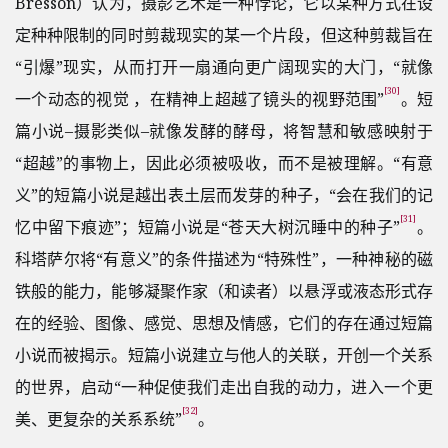
Bresson）认为，摄影艺术是一种悖论，它以某种方式在设
定种种限制的同时剪裁现实的某一个片段，但这种剪裁旨在
“引爆”现实，从而打开一扇通向更广阔现实的大门，“就像
[30]
一个动态的视觉 ，在精神上超越了镜头的视野范围”
。短
篇小说–摄影类似–就像发酵的酵母，将智慧和敏感映射于
“超越”的事物上，因此必须被吸收，而不是被理解。“有意
义”的短篇小说是越出表土层而发芽的种子，“会在我们的记
[31]
忆中留下痕迹”；短篇小说是“苍天大树沉睡中的种子”
。
科塔萨尔将“有意义”的条件描述为“特殊性”，一种神秘的磁
铁般的能力，能够凝聚作家（和读者）以悬浮或液态形式存
在的经验、图像、感觉、思想及情感，它们的存在通过短篇
小说而被揭示。短篇小说建立与他人的关联，开创一个关系
的世界，启动“一种促使我们走出自我的动力，进入一个更
[32]
美、更复杂的关系系统”
。