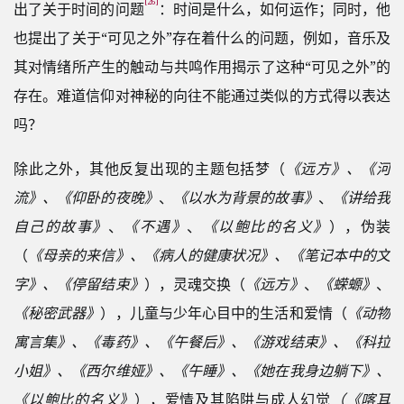
[26]
出了关于时间的问题
：时间是什么，如何运作；同时，他
也提出了关于“可见之外”存在着什么的问题，例如，音乐及
其对情绪所产生的触动与共鸣作用揭示了这种“可见之外”的
存在。难道信仰对神秘的向往不能通过类似的方式得以表达
吗？
除此之外，其他反复出现的主题包括梦（
《远方》、《河
流》、《仰卧的夜晚》
、
《以水为背景的故事》
、
《讲给我
自己的故事》
、
《不遇》
、
《以鲍比的名义》
），伪装
（
《母亲的来信》、《病人的健康状况》、《笔记本中的文
字》、《停留结束》
），灵魂交换（
《远方》
、
《蝾螈》
、
《秘密武器》
），儿童与少年心目中的生活和爱情（
《动物
寓言集》、《毒药》、《午餐后》、《游戏结束》、《科拉
小姐》、《西尔维娅》、《午睡》、《她在我身边躺下》、
《以鲍比的名义》
），爱情及其陷阱与成人幻觉
（《喀耳