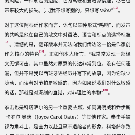
的风险，一种危险的边缘，它为驾驶和爱增添情趣，尽管也
[17]
带来较大的损失。[…]我不想写别的，只想写
takes
”
。
对于这位阿根廷作家而言，语句以某种形式“鸣响”，而发声
的共鸣是他在自己的散文中对语法、语言和标点的选择标准
[18]
。遗憾的是，翻译版本并无法向我们传达这一恰是作家创
[19]
作之核心的特色
。正如他本人所言：“我常常发现一部译
文无懈可击，其中虽然对原意的传达非常到位，没有任何遗
漏，但并不是我以西班牙语经历并写下的故事，因为它缺少
脉动，而读者对节拍是敏感的，因为如果说我们对什么敏感
[20]
的话，那就是对深刻的直觉，对非理性的事物”
。
拳击也是科塔萨尔的另一个重要
主题
，如同海明威和乔伊斯
·卡罗尔·奥茨（Joyce Carol Oates）等其他作家。拳击手被
视为角斗士，是全力以赴且毫不退缩者的形象。科塔萨尔致