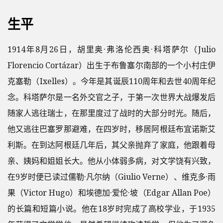
生平
1914年8月26日，胡里奥·弗洛伦西奥·科塔萨尔（Julio
Florencio Cortázar）出生于布鲁塞尔南部的一个小村庄伊
克塞勒（Ixelles）。今年是其诞辰110周年和去世40周年纪
念。科塔萨尔是一名外交官之子，于第一次世界大战爆发后
随家人逃往瑞士，在那里度过了战时的大部分时光。随后，
他又逃往巴塞罗那避难，在四岁时，移居阿根廷布宜诺斯艾
利斯。在到达阿根廷几年后，其父亲抛弃了家庭，他跟着母
亲、姨妈和姐姐长大。他从小体弱多病，对文学饶有兴致，
在9岁时便已读过儒勒·凡尔纳（Giulio Verne）、维克多·雨
果（Victor Hugo）和埃德加·爱伦·坡（Edgar Allan Poe）
的长篇和短篇小说。他在18岁时完成了高校学业，于1935