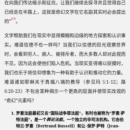
在向我们传达暗示和征兆，让我们继续去探寻并且觉得自己
已经走在半路上，这就是奇幻文学在它名副其实时必会提出
[37]
的”
。
文学帮助我们在现实中显得模糊和边缘的地方探索和认识事
实。难道信德不也一样吗？当我们以信德的目光观察世界
时，会看到穷人、病人、被排斥者，而大多数人却对此视而
不见，因为这会使他们陷入危机。当现实变得难以捉摸时，
我们也乐于将信仰想象为一种有助于认识和推动它的力量。
难道诸如耶稣关于真福八端的教导（参见玛 5:1-12；路
6:20-23）不包含某种揭示一个更高的层面并使现实改观的
“奇幻”元素吗？
罗素法庭最初又名“国际战争罪法庭”，有时也被称为“罗素·萨
特法庭”，是一个
舆论法庭
，一个独立的非司法机构。它由伯
特兰·罗素（Bertrand Russell）和让-保罗·萨特（Jean-