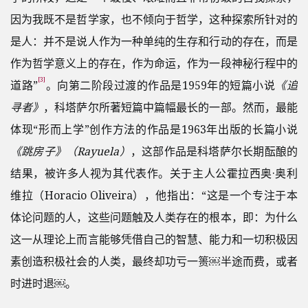
因为我既不是哲学家，也不倾向于哲学，这种探索所针对的
是人：并不是说人作为一种单纯的生存和行动的存在，而是
作为哲学意义上的存在，作为命运，作为一段神秘行程中的
[3]
道路”
。向第二阶段过渡的作品是1959年的短篇小说
《追
寻者》
，科塔萨尔所著短篇中篇幅最长的一部。然而，最能
体现“形而上学”创作方法的作品是1963年出版的长篇小说
《跳房子》（Rayuela）
，这部作品是科塔萨尔长期酝酿的
结果，被许多人视为其代表作。关于主人公霍拉西奥·奥利
维拉（Horacio Oliveira），他指出：“这是一个专注于本
体论问题的人，这些问题触及人类存在的根本，即：为什么
这一从理论上而言能够凭借自己的智慧、能力和一切积极因
素创造积极社会的人类，最终却功亏一篑￼半途而费，或者
时进时退￼。