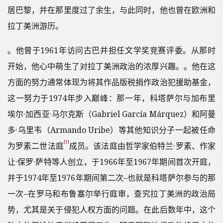
居巴黎，并在那里度过了余生，与此同时，他也曾在欧洲和
拉丁美洲游历。
。他曾于1961年访问古巴并担任文学奖竞赛评委。从那时
开始，他心中萌生了对拉丁美洲政治的浓厚兴趣。。他在这
方面的努力通常体现为将其作品版税捐作政治犯援助基金，
这一努力于1974年步入巅峰：那一年，科塔萨尔与加布里
埃尔·加西亚·马尔克斯（Gabriel García Márquez）和阿曼
多·乌里韦（Armando Uribe）等其他知识分子一起被任命
[1]
为罗素二世法庭
成员。该法庭由哲学家伯特兰·罗素、作家
让·保罗·萨特等人创立，于1966年至1967年期间首次开庭，
并于1974年至1976年期间第二次–也就是科塔萨尔参与的那
一次–在罗马和布鲁塞尔举行庭审，查究拉丁美洲的政治局
势，尤其是关于侵犯人权方面的问题。在此后数年中，这个