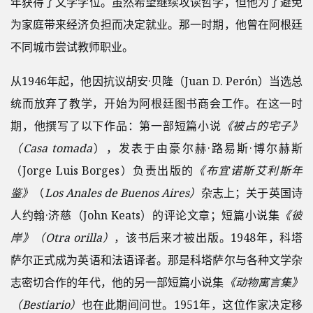
年获得了文学学位。虽然希望继续攻读哲学，但他为了避免
为家庭带来经济负担而决定就业。那一时期，他曾在阿根廷
不同城市尝试教师职业。
从1946年起，他因抗议胡安·贝隆（Juan D. Perón）当选总
统而放弃了教学，开始为阿根廷图书商会工作。在这一时
期，他撰写了以下作品：第一部短篇小说
《被占的宅子》
（Casa tomada
），发表于由豪尔赫·路易斯·博尔赫斯
（Jorge Luis Borges）负责出版的
《布宜诺斯艾利斯年
鉴》
（
Los Anales de Buenos Aires）
杂志上；关于英国诗
人约翰·济慈（John Keats）的评论文章；短篇小说集
《彼
岸》（Otra orilla）
，该书后来才被出版。1948年，科塔
萨尔正式成为英语和法语译者。那是科塔萨尔与各种文学杂
志密切合作的年代，他的另一部短篇小说集
《动物寓言集》
（Bestiario）
也在此期间问世。1951年，这位作家决定移