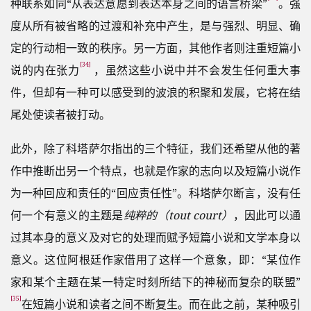
种联系如同“从表达意愿到表达本身之间的语言桥梁”
。强
度从所有被省略的过渡和补充中产生，是与强烈、明显、确
定的行动相一致的秩序。另一方面，其他作者则注重短篇小
[34]
说的内在张力
，虽然这些小说中并不会发生任何重大事
件，但却有一种可以感受到的波浪的积聚和发展，它将在结
尾处使读者被打动。
此外，除了科塔萨尔指出的三个特征，我们还希望从他的著
作中推断出另一个特点，也就是作家的志向以及短篇小说作
为一种回应和责任的“回应责任性”。科塔萨尔断言，没有任
何一个有意义的主题是
纯粹的（tout court）
，因此可以通
过其本身的意义及对它的处理而赋予短篇小说和文学本身以
意义。这位阿根廷作家借用了这样一个意象，即：“某位作
家和某个主题在某一特定时刻所结下的神秘而复杂的联盟”
[35]
在短篇小说和读者之间不断复生。而在此之前，某种吸引