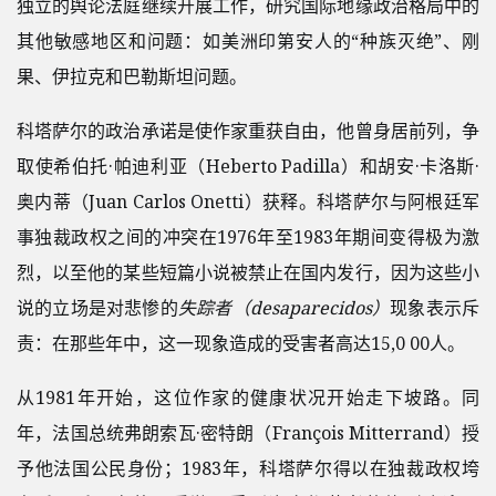
独立的舆论法庭继续开展工作，研究国际地缘政治格局中的
其他敏感地区和问题：如美洲印第安人的“种族灭绝”、刚
果、伊拉克和巴勒斯坦问题。
科塔萨尔的政治承诺是使作家重获自由，他曾身居前列，争
取使希伯托·帕迪利亚（Heberto Padilla）和胡安·卡洛斯·
奥内蒂（Juan Carlos Onetti）获释。科塔萨尔与阿根廷军
事独裁政权之间的冲突在1976年至1983年期间变得极为激
烈，以至他的某些短篇小说被禁止在国内发行，因为这些小
说的立场是对悲惨的
失踪者（desaparecidos）
现象表示斥
责：在那些年中，这一现象造成的受害者高达15,0 00人。
从1981年开始，这位作家的健康状况开始走下坡路。同
年，法国总统弗朗索瓦·密特朗（François Mitterrand）授
予他法国公民身份；1983年，科塔萨尔得以在独裁政权垮