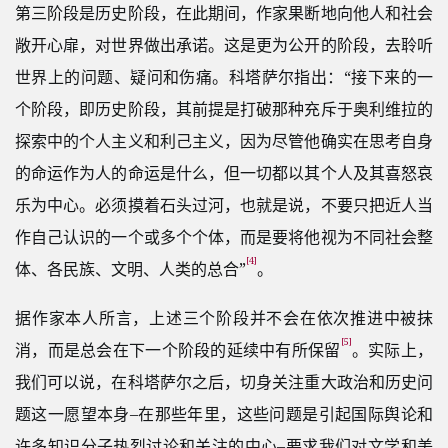
第三阶段是历史阶段，在此期间，作家果断地向他人和社会
敞开心扉，对世界做出承诺。这是更为公开的阶段，去聆听
世界上的问题、疑问和伤痛。科塔萨尔指出：“接下来的一
个阶段，即历史阶段，其前提是打破那种充斥于奥利维拉的
探索中的个人主义和利己主义，因为尽管他确实在思考自身
的命运作为人的命运是什么，但一切都以其个人及其喜怒哀
乐为中心。必须摸着石头过河，也就是说，不要只把近人当
作自己认识的一个或多个个体，而是要将他视为不同社会整
[4]
体、各民族、文明、人类的总合”
。
据作家本人所言，上述三个阶段并不会在依次推进中被抹
[5]
消，而是总会在下一个阶段的延续中有所保留
。实际上，
我们可以说，在科塔萨尔之后，切身关注重大政治和历史问
题这一愿望本身–在那些年里，这些问题是引起国际舆论和
许多知识分子热烈讨论和关注的中心–要求我们对文学和美