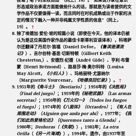
形态或政治承诺方面能做些什么的话，那就是为读者提供的文
学作品不仅要值得一读，而且同时在时机成熟或出于作家的决
定的情况下融入一种并非纯属文学性质的信息”（同上，
19）。
↑
除了埃德加·爱伦·坡的短篇小说（即使在今天，他的译本仍被
认为是这位美国作家作品的最佳卡斯蒂利亚语译本），科塔萨
尔还翻译了丹尼尔·笛福（Daniel Defoe，
《鲁滨逊漂流
记》
）、吉尔伯特·基思·切斯特顿（Gilbert Keith
Chesterton,）、安德烈·纪德（André Gide）、亨利·布雷
蒙（Henri Brémond）、路易莎·梅·奥尔科特（Louisa
May Alcott，
《小妇人》
）、玛格丽特·尤瑟纳尔
（Marguerite Yourcenar，
《哈德良回忆录》
）。
↑
1951年的
《角斗士》（Bestiario）
；1956年的
《决胜局》
（Final del juego）
；1959年的
《秘密武器》（Las armas
secretas）
；1956年的
《万火归一》（Todos los fuegos
el fuego）
；1974年的
《八面体》（Octaedro）
；
《有人在
周围走动》（Alguien que anda por ahí）
，1977年；
《我
们如此热爱格伦达》（Queremos tanto a Glenda）
，
1980年；
Deshoras（《失联
》），1982年；
La otra
Orilla
（
《另一片海滩
》），1994年，遗作，由1937年至