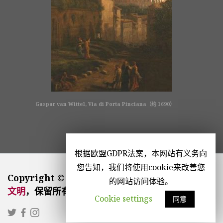
Gaspar van Wittel, Via di Porta Pinciana（约 1690）
根据欧盟GDPR法案，本网站有义务向
您告知，我们将使用cookie来改善您
Copyright © 2026
La Civiltà Cattolica | 公教
的网站访问体验。
文明
，保留所有版权。
Cookie settings
同意